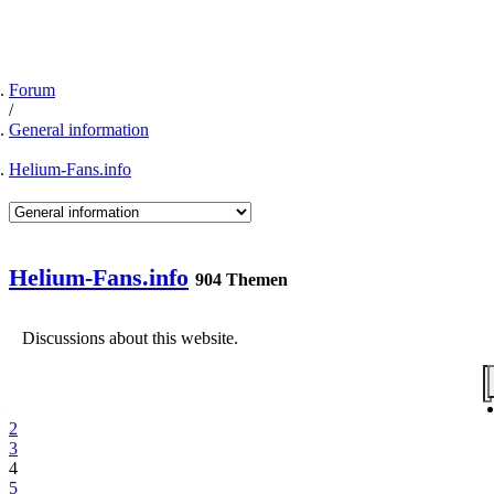
Forum
General information
Helium-Fans.info
Helium-Fans.info
904 Themen
Discussions about this website.
2
3
4
5