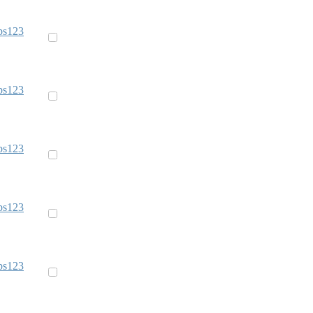
ps123
ps123
ps123
ps123
ps123