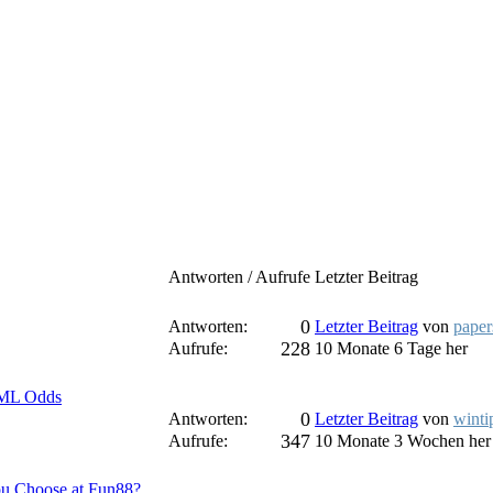
Antworten / Aufrufe
Letzter Beitrag
0
Antworten:
Letzter Beitrag
von
paper
228
Aufrufe:
10 Monate 6 Tage her
 ML Odds
0
Antworten:
Letzter Beitrag
von
winti
347
Aufrufe:
10 Monate 3 Wochen her
u Choose at Fun88?